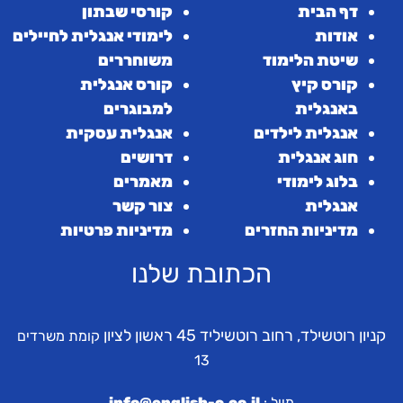
דף הבית
קורסי שבתון
אודות
לימודי אנגלית לחיילים
שיטת הלימוד
משוחררים
קורס קיץ
קורס אנגלית
באנגלית
למבוגרים
אנגלית לילדים
אנגלית עסקית
חוג אנגלית
דרושים
בלוג לימודי
מאמרים
אנגלית
צור קשר
מדיניות החזרים
מדיניות פרטיות
הכתובת שלנו
קניון רוטשילד, רחוב רוטשיליד 45 ראשון לציון
קומת משרדים
13
מייל :
info@english-c.co.il