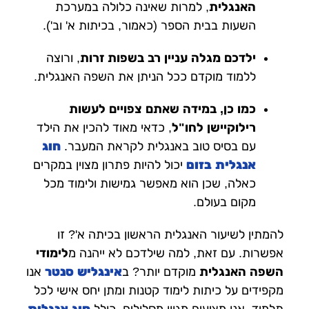
האנגלית
, למרות שאינה כלולה במערכת
השעות בבית הספר (כאמור, בכיתות א' וב').
ילדכם מגלה עניין רב בשפות זרות
, ורוצה
ללמוד מוקדם ככל הניתן את השפה האנגלית.
כמו כן, במידה שאתם צפויים לעשות
רילוקיישן לחו"ל
, כדאי מאוד להכין את הילד
עם בסיס טוב באנגלית לקראת המעבר.
חוג
אנגלית בזום
יכול להיות פתרון מצוין במקרים
כאלה, שכן הוא מאפשר גמישות ולימוד מכל
מקום בעולם.
להמתין לשיעור האנגלית הראשון בכיתה א'? זו
אפשרות. עם זאת, למה שילדכם לא ייהנה מ
לימודי
השפה האנגלית
מוקדם יותר? ב
אינגליש סנטר
אנו
מקפידים על כיתות לימוד קטנות ומתן יחס אישי לכל
תלמיד. אנו מציעים מגוון מסלולים, כולל
חוג אנגלית