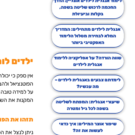
לימוד אנגלית לילדים אונליין: הדרך
החכמה לרכוש שליטה בשפה,
בקלות וביעיולת
אנגלית לילדים מתחילים: המדריך
המלא לבחירת מסלול הלימוד
האפקטיבי ביותר
שווה הורדה? על אפליקציה ללימוד
ילדים לו
אנגלית לילדים
אין ספק כי יכו
לימדתם צבעים באנגלית לילדים –
הפוטנציאל ולהב
מה עכשיו?
על למידה טובה א
המקנות את השפה
שיעורי אנגלית: המפתח לשליטה
בשפה לכל גיל ומטרה
תזהו את הפו
שיפור אוצר המילים: איך כדאי
לעשות את זה?
ניתן לנצל את ה