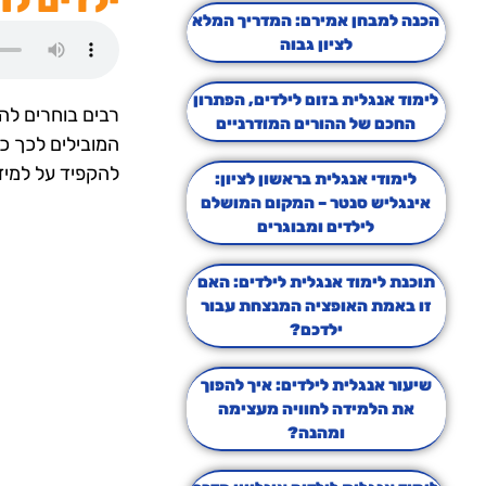
ילדים לו
הכנה למבחן אמירם: המדריך המלא
לציון גבוה
לימוד אנגלית בזום לילדים, הפתרון
רבים בוחרים לה
החכם של ההורים המודרניים
המובילים לכך כמ
להקפיד על למיד
לימודי אנגלית בראשון לציון:
אינגליש סנטר – המקום המושלם
לילדים ומבוגרים
תוכנת לימוד אנגלית לילדים: האם
זו באמת האופציה המנצחת עבור
ילדכם?
שיעור אנגלית לילדים: איך להפוך
את הלמידה לחוויה מעצימה
ומהנה?