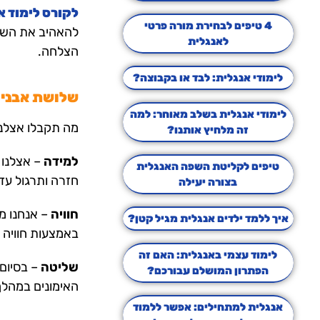
לקורס לימוד א
4 טיפים לבחירת מורה פרטי
להאהיב את השפה
לאנגלית
הצלחה.
לימודי אנגלית: לבד או בקבוצה?
שלושת אבני 
לימודי אנגלית בשלב מאוחר: למה
מה תקבלו אצלנו
זה מלחיץ אותנו?
למידה
– אצלנו ת
טיפים לקליטת השפה האנגלית
חזרה ותרגול עד
בצורה יעילה
חוויה
– אנחנו מק
איך ללמד ילדים אנגלית מגיל קטן?
באמצעות חוויה 
לימוד עצמי באנגלית: האם זה
שליטה
– בסיום 
הפתרון המושלם עבורכם?
האימונים במהלך
אנגלית למתחילים: אפשר ללמוד