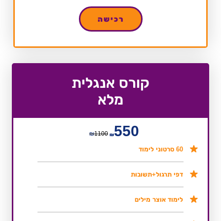
רכישה
קורס אנגלית
מלא
550
₪
1100
₪
60 סרטוני לימוד
דפי תרגול+תשובות
לימוד אוצר מילים