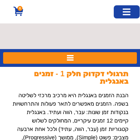
לתוכן
0
חוג אנגלית בזום
קורסי שבתון
קורסים נוספים
קורס דיגיטלי
חוג אנגלית פרונטלי
קורס אנגלית למבוגרים
תרגולי דקדוק חלק 1 - זמנים
באנגלית
הבנת הזמנים באנגלית היא מרכיב מרכזי לשליטה
בשפה. הזמנים מאפשרים לתאר פעולות והתרחשויות
בנקודות זמן שונות: עבר, הווה ועתיד. באנגלית
קיימים 12 זמנים עיקריים, המחולקים לשלוש
קטגוריות זמן (עבר, הווה, עתיד) ולכל אחת ארבעה
מצבים: פשוט (Simple), ממושך (Progressive),