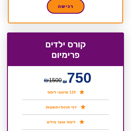
רכישה
קורס ילדים
פרימיום
750
₪
1500
₪
119 סרטוני לימוד
דפי תרגול+תשובות
לימוד אוצר מילים