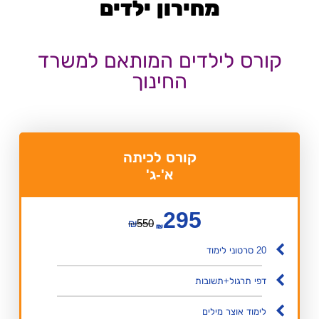
מחירון ילדים
קורס לילדים המותאם למשרד
החינוך
קורס לכיתה
א'-ג'
295
₪
550
₪
20 סרטוני לימוד
דפי תרגול+תשובות
לימוד אוצר מילים