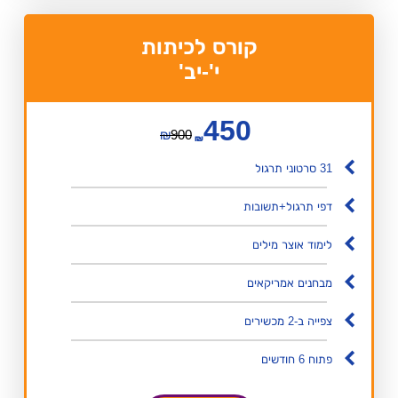
קורס לכיתות
י'-יב'
450
₪
900
₪
31 סרטוני תרגול
דפי תרגול+תשובות
לימוד אוצר מילים
מבחנים אמריקאים
צפייה ב-2 מכשירים
פתוח 6 חודשים