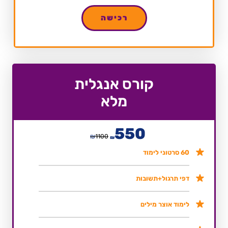
רכישה
קורס אנגלית
מלא
550
₪
1100
₪
60 סרטוני לימוד
דפי תרגול+תשובות
לימוד אוצר מילים