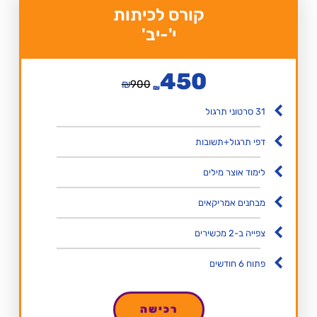
קורס לכיתות
י'-יב'
450
₪
900
₪
31 סרטוני תרגול
דפי תרגול+תשובות
לימוד אוצר מילים
מבחנים אמריקאים
צפייה ב-2 מכשירים
פתוח 6 חודשים
רכישה